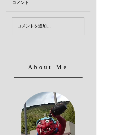
コメント
新童子橋・旧宮津街
【数量限定】鬼ぎ
コメントを追加…
道MAP
弁当販売
About Me