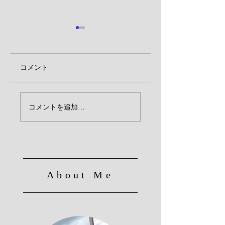
コメント
新童子橋・旧宮津街
【数量限定】鬼ぎ
コメントを追加…
道MAP
弁当販売
About Me