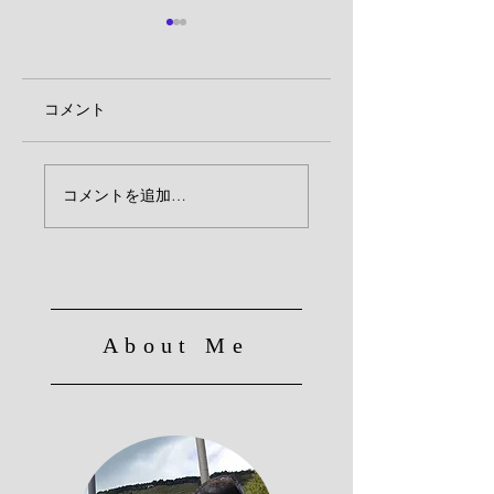
コメント
新童子橋・旧宮津街
【数量限定】鬼ぎ
コメントを追加…
道MAP
弁当販売
About Me